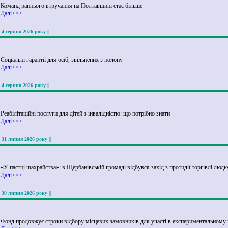
Команд раннього втручання на Полтавщині стає більше
Далі>>>
|| 4 серпня 2026 року ||
Соціальні гарантії для осіб, звільнених з полону
Далі>>>
|| 4 серпня 2026 року ||
Реабілітаційні послуги для дітей з інвалідністю: що потрібно знати
Далі>>>
|| 31 липня 2026 року ||
«У пастці шахрайства»: в Щербанівській громаді відбувся захід з протидії торгівлі люд
Далі>>>
|| 30 липня 2026 року ||
Фонд продовжує строки відбору місцевих замовників для участі в експериментальному 