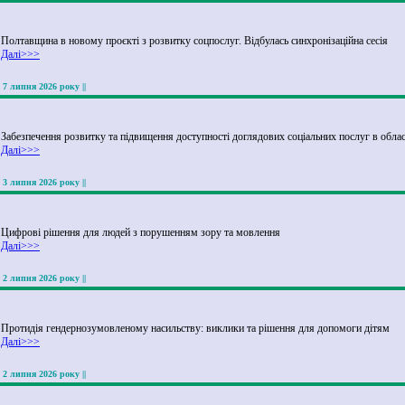
Полтавщина в новому проєкті з розвитку соцпослуг. Відбулась синхронізаційна сесія
Далі>>>
|| 7 липня 2026 року ||
Забезпечення розвитку та підвищення доступності доглядових соціальних послуг в облас
Далі>>>
|| 3 липня 2026 року ||
Цифрові рішення для людей з порушенням зору та мовлення
Далі>>>
|| 2 липня 2026 року ||
Протидія гендернозумовленому насильству: виклики та рішення для допомоги дітям
Далі>>>
|| 2 липня 2026 року ||