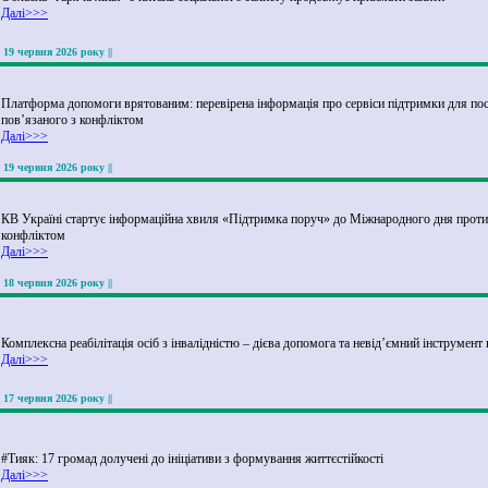
Далі>>>
|| 19 червня 2026 року ||
Платформа допомоги врятованим: перевірена інформація про сервіси підтримки для пос
пов’язаного з конфліктом
Далі>>>
|| 19 червня 2026 року ||
КВ Україні стартує інформаційна хвиля «Підтримка поруч» до Міжнародного дня протид
конфліктом
Далі>>>
|| 18 червня 2026 року ||
Комплексна реабілітація осіб з інвалідністю – дієва допомога та невід’ємний інструмент
Далі>>>
|| 17 червня 2026 року ||
#Тияк: 17 громад долучені до ініціативи з формування життєстійкості
Далі>>>