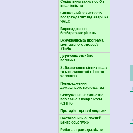
Соціальний захист осіб з
інвалідністю
Соціальний захист осіб,
постраждалих від аварії на
ЧАЕС
Впровадження
безбарєрних рішень
Всеукраїнська програма
ментального здоров'я
#ТиЯк
Державна сімейна
політика
Забезпечення рівних прав
та можливостей жінок та
чоловіків
Попередження
домашнього насильства
Сексуальне насильство,
пов'язане з конфліктом
(СНПК)
Протидія торгівлі людьми
Полтавський обласний
центр соцслужб
Робота з громадськістю