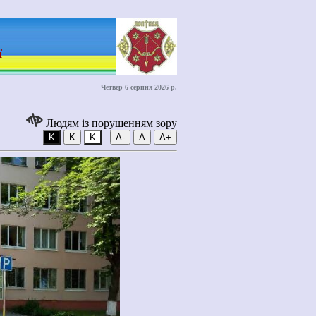
ї
Четвер 6 серпня 2026 р.
Людям із порушенням зору
K
K
K
A-
A
A+