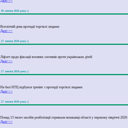
Далі>>>
|| 30 липня 2026 року ||
Всесвітній день протидії торгівлі людьми
Далі>>>
|| 27 липня 2026 року ||
Ліфлет щодо фіксації воєнних злочинів проти українських дітей
Далі>>>
|| 27 липня 2026 року ||
На базі НТЦ відбувся тренінг з протидії торгівлі людьми
Далі>>>
|| 27 липня 2026 року ||
Понад 13 тисяч засобів реабілітації отримали мешканці області у першому півріччі 2026
Далі>>>