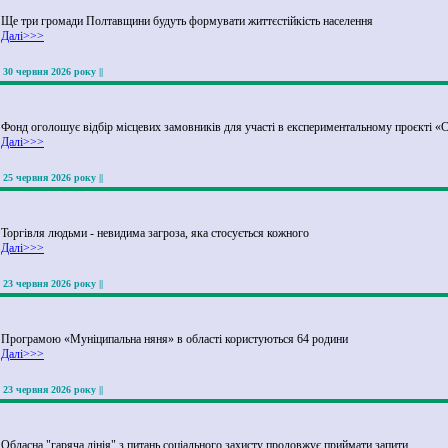
Ще три громади Полтавщини будуть формувати життєстійкість населення
Далі>>>
|| 30 червня 2026 року ||
Фонд оголошує відбір місцевих замовників для участі в експериментальному проєкті «
Далі>>>
|| 25 червня 2026 року ||
Торгівля людьми - невидима загроза, яка стосується кожного
Далі>>>
|| 23 червня 2026 року ||
Програмою «Муніципальна няня» в області користуються 64 родини
Далі>>>
|| 23 червня 2026 року ||
Обласна "гаряча лінія" з питань соціального захисту продовжує приймати запити